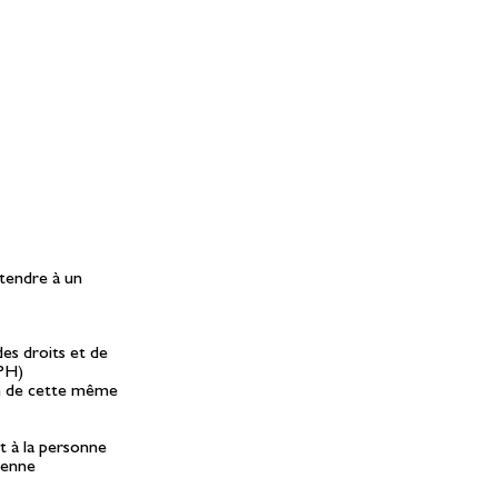
étendre à un
es droits et de
PH)
on de cette même
 à la personne
dienne