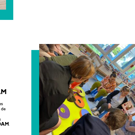
AM
es
 de
s
DAM
.