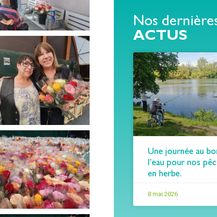
Nos dernière
ACTUS
Une journée au bo
l’eau pour nos pê
en herbe.
8 mai 2026