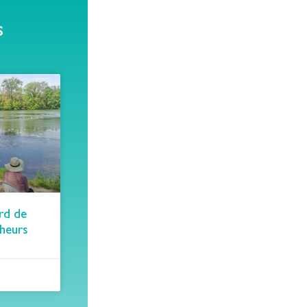
s
rd de
cheurs